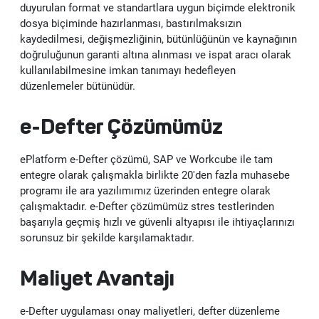
Vendorside - Tedarikçi Yönetim Sistemi
Web Sitesi ve Portal Çözümleri
duyurulan format ve standartlara uygun biçimde elektronik
BAŞARILARIMIZ
Haberler
dosya biçiminde hazırlanması, bastırılmaksızın
Lisanslama Çözümleri
SAP Müşteri Deneyimi (CX) Çözümleri: C/4HANA
e-Şirket
kaydedilmesi, değişmezliğinin, bütünlüğünün ve kaynağının
Delicious - Gıda Sektörüne Özel SAP S/4HANA Çözümü
B2C-B2B E-Ticaret Yazılımları
doğruluğunun garanti altına alınması ve ispat aracı olarak
KARİYER
İnsan Kaynakları Danışmanlık Hizmetleri
SAP İş Analitikleri
e-Muhasebe
Adobe Lisanslama
kullanılabilmesine imkan tanımayı hedefleyen
E-Şirket - Dijital Platform Uygulamaları
Intranet ve Kurumsal İletişim Portalları
düzenlemeler bütünüdür.
UiPath Robotik Süreç Otomasyonu
SAP Teknoloji Çözümleri
e-Fatura
Autodesk Lisanslama
İşe Alım Danışmanlığı
Güncel İş Fırsatlarımız
e-Defter Çözümümüz
Me2C Commerce - SAP Hybris Accelerator
SAP Destek Hizmetleri
e-Arşiv
Microsoft Lisanslama
Uçtan Uca İnsan Kaynakları Danışmanlığı
UiPath Robotik Süreç Otomasyonu (RPA)
Değerlerimiz
ePlatform e-Defter çözümü, SAP ve Workcube ile tam
entegre olarak çalışmakla birlikte 20'den fazla muhasebe
MainTask Mobil Bakım Onarım Uygulaması
IFRS 16
e-Defter
İşe Alım
programı ile ara yazılımımız üzerinden entegre olarak
çalışmaktadır. e-Defter çözümümüz stres testlerinden
e-İrsaliye
başarıyla geçmiş hızlı ve güvenli altyapısı ile ihtiyaçlarınızı
Eğitim ve Çalışan Deneyimi
sorunsuz bir şekilde karşılamaktadır.
e-Bilet
Performans Yönetimi
Maliyet Avantajı
e-İmza
Medyasoft Sparkhub Hackathon 2025 Başlıyor!
e-Defter uygulaması onay maliyetleri, defter düzenleme