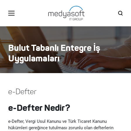
Türkçe
BİZE ULAŞIN
Bulut Tabanlı Entegre İş
Türkçe
English
Uygulamaları
KURUMSAL
Medyasoft Bilişim Grubu
ÇÖZÜMLERİMİZ
e-Defter
Tarihçe
Web, Mobil, Tasarım&Yazılım Çözümleri
ÜRÜNLERİMİZ
e-Defter Nedir?
İlklerimiz
SAP Kurumsal Uygulama Yazılımları
Kullanıcı Deneyimi (UX) ve Kullanıcı Arayüz (UI)
Unigate DXP - Dijital Deneyim Platformu
Tasarım
MÜŞTERİLERİMİZ
e-Defter, Vergi Usul Kanunu ve Türk Ticaret Kanunu
Kalite Belgelerimiz
Bulut Tabanlı Entegre İş Uygulamaları
S/4HANA ERP
hükümleri gereğince tutulması zorunlu olan defterlerin