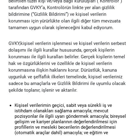
belirtilen tüzel kişi ve/veya bağlı kuruluşları (“Kontrolör”)
Vendorside - Tedarikçi Yönetim Sistemi
Web Sitesi ve Portal Çözümleri
BAŞARILARIMIZ
tarafından GVKY’a, Kontrolörün linkte yer alan gizlilik
Haberler
Lisanslama Çözümleri
SAP Müşteri Deneyimi (CX) Çözümleri: C/4HANA
e-Şirket
bildirimine (“Gizlilik Bildirimi”) ve kişisel verilerin
Delicious - Gıda Sektörüne Özel SAP S/4HANA Çözümü
B2C-B2B E-Ticaret Yazılımları
korunması için yürürlükte olan ilgili diğer tüm mevzuata
tamamen uygun olarak işleneceğini kabul ediyorum.
KARİYER
İnsan Kaynakları Danışmanlık Hizmetleri
SAP İş Analitikleri
e-Muhasebe
Adobe Lisanslama
E-Şirket - Dijital Platform Uygulamaları
Intranet ve Kurumsal İletişim Portalları
GVKY,kişisel verilerin işlenmesi ve kişisel verilerin serbest
UiPath Robotik Süreç Otomasyonu
SAP Teknoloji Çözümleri
e-Fatura
Autodesk Lisanslama
İşe Alım Danışmanlığı
Güncel İş Fırsatlarımız
dolaşımı ile ilgili kurallar hususunda, gerçek kişilerin
korunması ile ilgili kuralları belirler. Gerçek kişilerin temel
Me2C Commerce - SAP Hybris Accelerator
SAP Destek Hizmetleri
e-Arşiv
Microsoft Lisanslama
Uçtan Uca İnsan Kaynakları Danışmanlığı
UiPath Robotik Süreç Otomasyonu (RPA)
Değerlerimiz
hak ve özgürlüklerini ve özellikle de kişisel verilerin
korunmasına ilişkin haklarını korur. Dürüstlük, kanuna
MainTask Mobil Bakım Onarım Uygulaması
uygunluk ve şeffaflık ilkeleri temelinde, kişisel verileriniz
IFRS 16
e-Defter
İşe Alım
sadece bu amaçlarla ve Gizlilik Bildirimi ile uyumlu olacak
şekilde toplanır, işlenir ve aktarılır.
e-İrsaliye
Eğitim ve Çalışan Deneyimi
Kişisel verilerimin geçici, sabit veya sürekli iş ve
e-Bilet
istihdam olanakları sağlama amacıyla; mevcut
Performans Yönetimi
pozisyonlar ile ilgili uyarı göndermek amacıyla; bireysel
gelişim ve kariyer planlarının değerlendirilmesi için
e-İmza
Medyasoft Sparkhub Hackathon 2025 Başlıyor!
profillerin ve mesleki becerilerin değerlendirilmesi
(otomatik araçlar dahil) amacıyla; ve eğitim ve