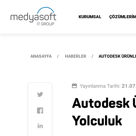
Autodesk Ürünleri ile Geleceğin Tasarımına Yolculuk
KURUMSAL
ÇÖZÜMLERİM
ANASAYFA
HABERLER
AUTODESK ÜRÜNLE
Yayınlanma Tarihi:
21.07
Autodesk Ü
Yolculuk