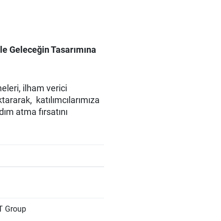
 ile Geleceğin Tasarımına
leri, ilham verici
ktararak, katılımcılarımıza
dım atma fırsatını
IT Group