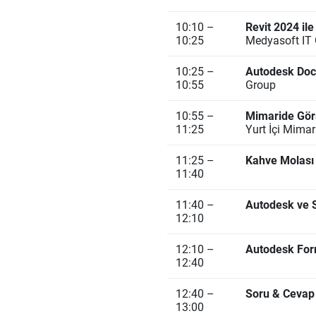
10:10 –
Revit 2024 il
10:25
Medyasoft IT
10:25 –
Autodesk Doc
10:55
Group
10:55 –
Mimaride Gör
11:25
Yurt İçi Mimari
11:25 –
Kahve Molası
11:40
11:40 –
Autodesk ve 
12:10
12:10 –
Autodesk F
12:40
12:40 –
Soru & Cevap
13:00