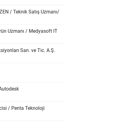
EN / Teknik Satış Uzmanı/
rün Uzmanı / Medyasoft IT
onları San. ve Tic. A.Ş.
 Autodesk
si / Penta Teknoloji