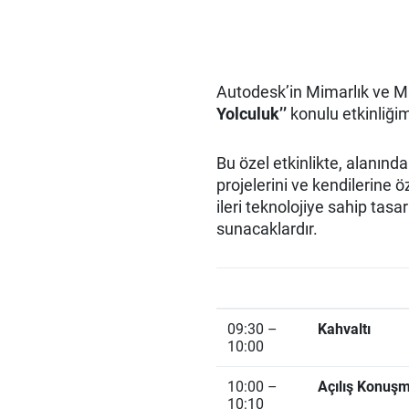
Autodesk’in Mimarlık ve M
Yolculuk’’
konulu etkinliğim
Bu özel etkinlikte, alanın
projelerini ve kendilerine ö
ileri teknolojiye sahip tas
sunacaklardır.
09:30 –
Kahvaltı
10:00
10:00 –
Açılış Konuşm
10:10