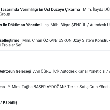
e Tasarımda Verimliliği En Üst Düzeye Çıkarma
Mim. İlayda DÜZ
 Group
s ile Döküman Yönetimi
İnş. Müh. Büşra ŞENGÜL / Autodesk Ü
selleştirme
Mim. Cihan ÖZKAN/ USKON Uzay Sistem Konstrüksiy
 Projeler Şefi
Sektörün Geleceği
Anıl ÖĞRETİCİ/ Autodesk Kanal Yöneticisi /
orma
Y. Mim. Tuğba BAŞER AYDOĞAN/ Teknik Satış Grup Yönetici
 / Kapanış