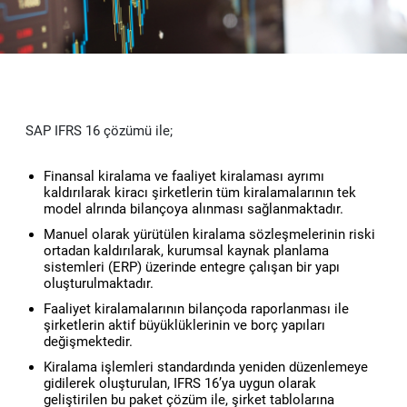
Vendorside - Tedarikçi Yönetim Sistemi
Web Sitesi ve Portal Çözümleri
BAŞARILARIMIZ
Haberler
Lisanslama Çözümleri
SAP Müşteri Deneyimi (CX) Çözümleri: C/4HANA
e-Şirket
Delicious - Gıda Sektörüne Özel SAP S/4HANA Çözümü
B2C-B2B E-Ticaret Yazılımları
KARİYER
İnsan Kaynakları Danışmanlık Hizmetleri
SAP İş Analitikleri
e-Muhasebe
Adobe Lisanslama
E-Şirket - Dijital Platform Uygulamaları
Intranet ve Kurumsal İletişim Portalları
SAP IFRS 16 çözümü ile;
UiPath Robotik Süreç Otomasyonu
SAP Teknoloji Çözümleri
e-Fatura
Autodesk Lisanslama
İşe Alım Danışmanlığı
Güncel İş Fırsatlarımız
Finansal kiralama ve faaliyet kiralaması ayrımı
Me2C Commerce - SAP Hybris Accelerator
SAP Destek Hizmetleri
e-Arşiv
Microsoft Lisanslama
Uçtan Uca İnsan Kaynakları Danışmanlığı
UiPath Robotik Süreç Otomasyonu (RPA)
Değerlerimiz
kaldırılarak kiracı şirketlerin tüm kiralamalarının tek
model alrında bilançoya alınması sağlanmaktadır.
MainTask Mobil Bakım Onarım Uygulaması
IFRS 16
e-Defter
Manuel olarak yürütülen kiralama sözleşmelerinin riski
İşe Alım
ortadan kaldırılarak, kurumsal kaynak planlama
sistemleri (ERP) üzerinde entegre çalışan bir yapı
e-İrsaliye
oluşturulmaktadır.
Eğitim ve Çalışan Deneyimi
Faaliyet kiralamalarının bilançoda raporlanması ile
şirketlerin aktif büyüklüklerinin ve borç yapıları
e-Bilet
Performans Yönetimi
değişmektedir.
Kiralama işlemleri standardında yeniden düzenlemeye
e-İmza
Medyasoft Sparkhub Hackathon 2025 Başlıyor!
gidilerek oluşturulan, IFRS 16’ya uygun olarak
geliştirilen bu paket çözüm ile, şirket tablolarına