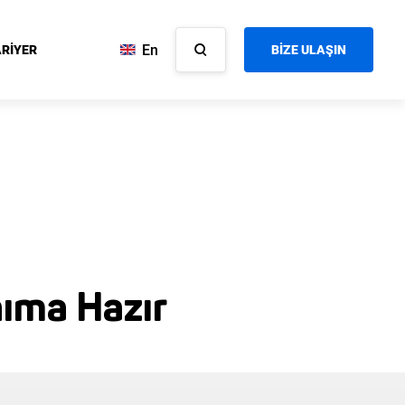
En
RİYER
BİZE ULAŞIN
nıma Hazır