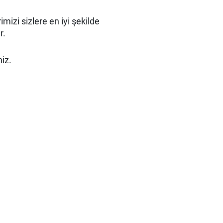
izi sizlere en iyi şekilde
r.
niz.