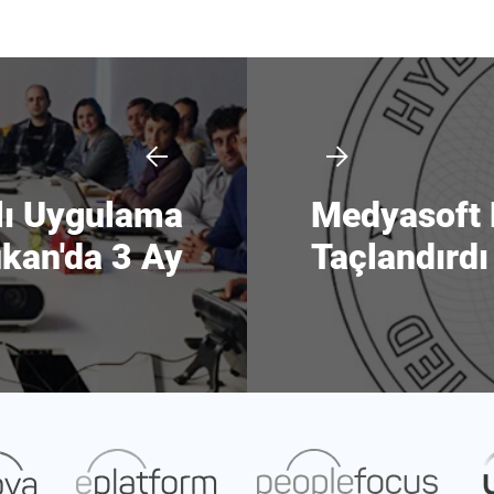
lı Uygulama
Medyasoft H
an'da 3 Ay
Taçlandırdı
anıma Alındı