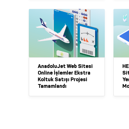
AnadoluJet Web Sitesi
HE
Online İşlemler Ekstra
Si
Koltuk Satışı Projesi
Ye
Tamamlandı
Mo
Al
Ta