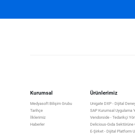
Kurumsal
Ürünlerimiz
Medyasoft Bilişim Grubu
Unigate DXP - Dijital Den
Tarihçe
SAP Kurumsal Uygulama Ya
İlklerimiz
Vendorside - Tedarikçi Yö
Haberler
Delicious-Gıda Sektörün
E-Şirket - Dijital Platform