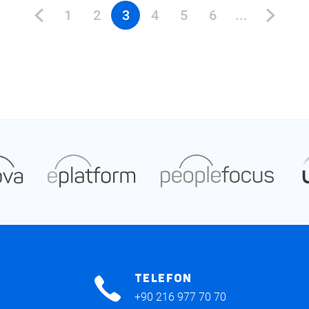
1
2
3
4
5
6
...
TELEFON
+90 216 977 70 70