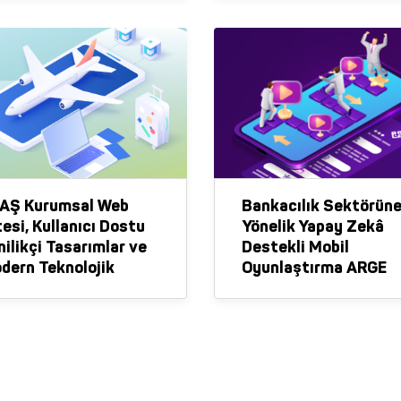
AŞ Kurumsal Web
Bankacılık Sektörün
tesi, Kullanıcı Dostu
Yönelik Yapay Zekâ
nilikçi Tasarımlar ve
Destekli Mobil
dern Teknolojik
Oyunlaştırma ARGE
tyapımız ile Yeniden
Projemiz, Vakıf Katıl
sarlanıyor
Bankası İşbirliği ile
Başladı