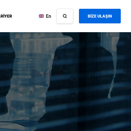
En
RİYER
BİZE ULAŞIN